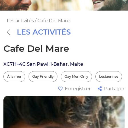
Les activités / Cafe Del Mare
LES ACTIVITÉS
Cafe Del Mare
XC7H+4C San Pawl il-Baħar, Malte
À la mer
Gay Friendly
Gay Men Only
Lesbiennes
Enregistrer
Partager