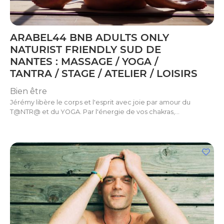
ARABEL44 BNB ADULTS ONLY
NATURIST FRIENDLY SUD DE
NANTES : MASSAGE / YOGA /
TANTRA / STAGE / ATELIER / LOISIRS
Bien être
Jérémy libère le corps et l'esprit avec joie par amour du
T@NTR@ et du YOGA. Par l'énergie de vos chakras,…