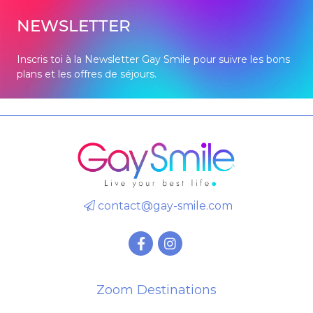
NEWSLETTER
Inscris toi à la Newsletter Gay Smile pour suivre les bons
plans et les offres de séjours.
contact@gay-smile.com
Zoom Destinations