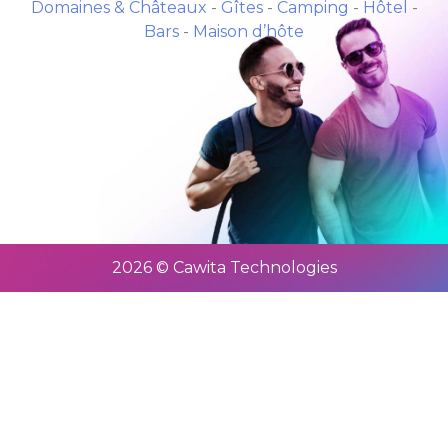
Domaines & Châteaux
-
Gîtes
-
Camping
-
Hôtel
-
Bars
-
Maison d’hôte
2026 © Cawita Technologies