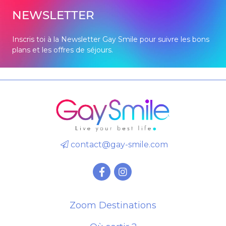
NEWSLETTER
Inscris toi à la Newsletter Gay Smile pour suivre les bons
plans et les offres de séjours.
contact@gay-smile.com
Zoom Destinations