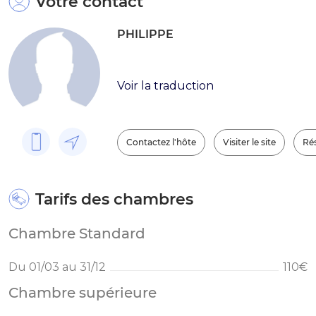
Votre contact
PHILIPPE
Voir la traduction
Contactez l'hôte
Visiter le site
Rés
Tarifs des chambres
Chambre Standard
Du 01/03 au 31/12
110€
Chambre supérieure