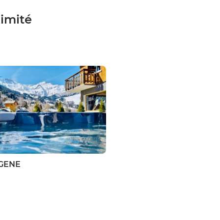
ximité
GENE