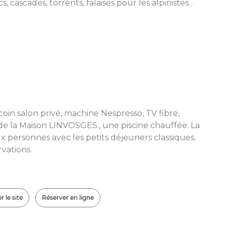
, cascades, torrents, falaises pour les alpinistes…
in salon privé, machine Nespresso, TV fibre,
e de la Maison LINVOSGES., une piscine chauffée. La
 personnes avec les petits déjeuners classiques.
rvations.
r le site
Réserver en ligne