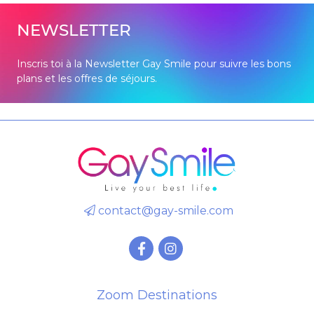
NEWSLETTER
Inscris toi à la Newsletter Gay Smile pour suivre les bons
plans et les offres de séjours.
contact@gay-smile.com
Zoom Destinations