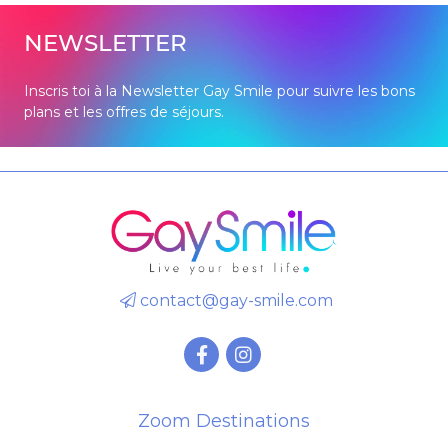
NEWSLETTER
Inscris toi à la Newsletter Gay Smile pour suivre les bons
plans et les offres de séjours.
contact@gay-smile.com
Zoom Destinations