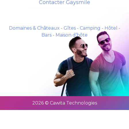
Contacter Gaysmile
Domaines & Châteaux
-
Gîtes
-
Camping
-
Hôtel
-
Bars
-
Maison d’hôte
2026 © Cawita Technologies