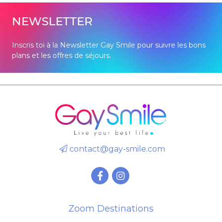
NEWSLETTER
Inscris toi à la Newsletter Gay Smile pour suivre les bons
plans et les offres de séjours.
contact@gay-smile.com
Zoom Destinations