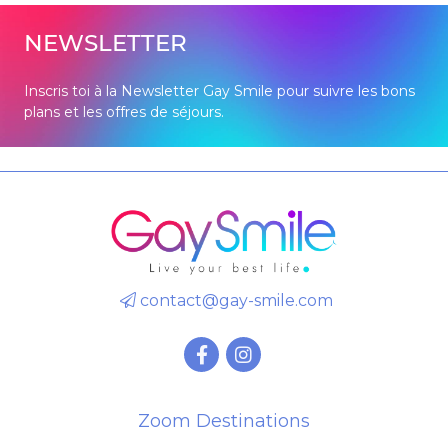
NEWSLETTER
Inscris toi à la Newsletter Gay Smile pour suivre les bons
plans et les offres de séjours.
contact@gay-smile.com
Zoom Destinations