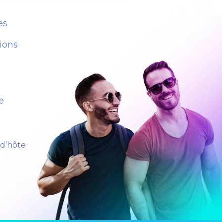
es
ions
e
 d’hôte