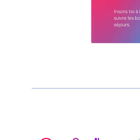
Inscris toi 
suivre les b
séjours.