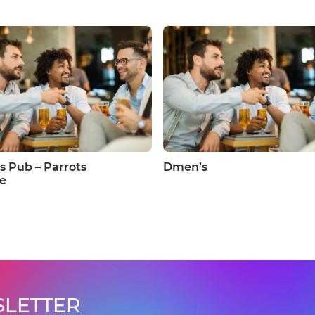
s Pub – Parrots
Dmen’s
ce
LETTER