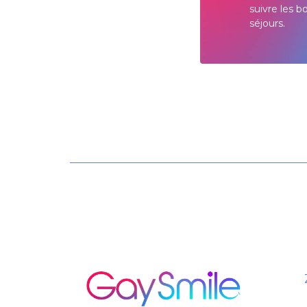
suivre les b
séjours.