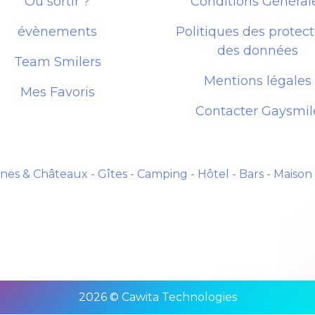
Où sortir ?
Conditions Général
évènements
Politiques des protect
des données
Team Smilers
Mentions légales
Mes Favoris
Contacter Gaysmil
nes & Châteaux
-
Gîtes
-
Camping
-
Hôtel
-
Bars
-
Maison
2026 © Cawita Technologies