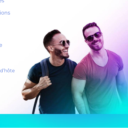
es
ions
e
 d’hôte