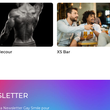
lecour
XS Bar
LETTER
à la Newsletter Gay Smile pour