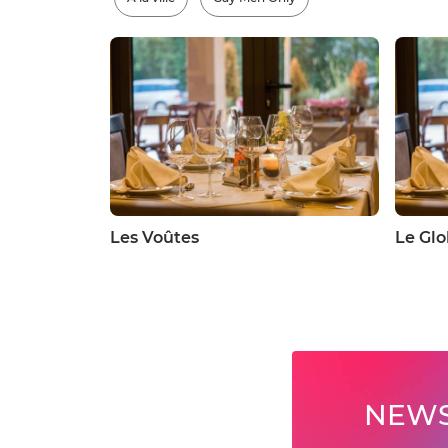
Les Voûtes
Le Gl
NEWS