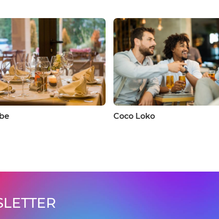
obe
Coco Loko
LETTER