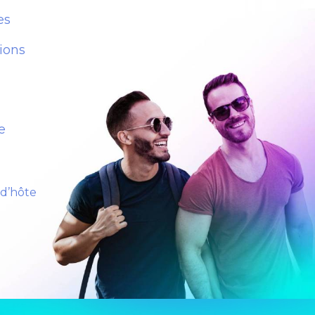
es
ions
e
 d’hôte