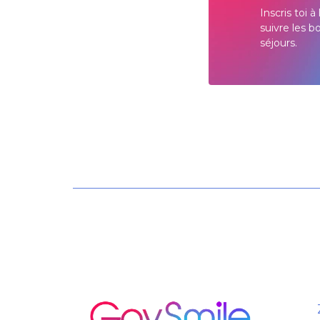
Inscris toi 
suivre les b
séjours.