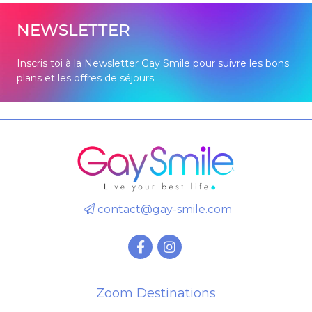
NEWSLETTER
Inscris toi à la Newsletter Gay Smile pour suivre les bons
plans et les offres de séjours.
contact@gay-smile.com
Zoom Destinations